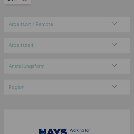
Arbeitsort / Remote
Vor Ort (kein Home-Office)
Home-Office möglich / Hybrid
Arbeitszeit
100% Remote
Vollzeit
Überwiegend Remote (>50%)
Teilzeit
Anstellungsform
Remote aus dem Ausland möglich
Festanstellung
befristete Anstellung
Region
Leitung / Führung
Baden-Württemberg
Geschäftsleitung / Vorstand
Bayern
Projektarbeit / Freelancer
Berlin
Arbeitnehmerüberlassung
Brandenburg
geringfügige Beschäftigung / Minijob
Bremen