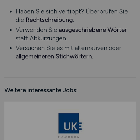
Niedersachsen
Praktikum
Haben Sie sich vertippt? Überprüfen Sie
Nordrhein-Westfalen
die
Rechtschreibung
.
Rheinland-Pfalz
Verwenden Sie
ausgeschriebene Wörter
Saarland
statt Abkürzungen.
Sachsen
Versuchen Sie es mit alternativen oder
Sachsen-Anhalt
allgemeineren Stichwörtern
.
Schleswig-Holstein
Thüringen
Deutschlandweit
Österreich
Weitere interessante Jobs:
Schweiz
Europa
International