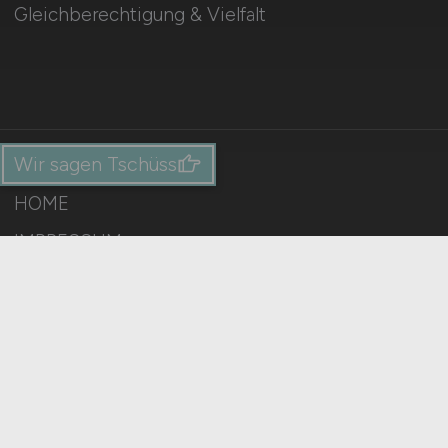
Gleichberechtigung & Vielfalt
Wir sagen Tschüss
HOME
IMPRESSUM
DATENSCHUTZ
COOKIE-EINSTELLUNGEN
AGB
BILDQUELLEN
KI-TRANSPARENZ