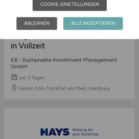
COOKIE-EINSTELLUNGEN
ABLEHNEN
ALLE AKZEPTIEREN
IT Systemadministrator
(m/w/d)
in Vollzeit
EB - Sustainable Investment Management
GmbH
vor 3 Tagen
Kassel, Köln, Frankfurt am Main, Hamburg