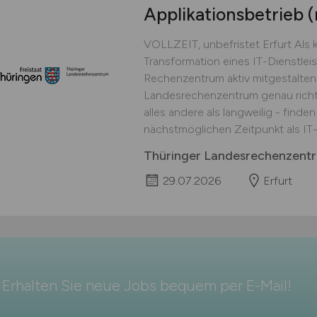
Applikationsbetrieb
VOLLZEIT, unbefristet Erfurt Als kr
Transformation eines IT-Dienstlei
Rechenzentrum aktiv mitgestalten
Landesrechenzentrum genau richtig
alles andere als langweilig - finde
nächstmöglichen Zeitpunkt als IT-A
Thüringer Landesrechenzent
29.07.2026
Erfurt
Erhalten Sie neue Jobs bequem per
E-Mail
!