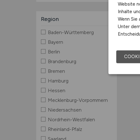
Website n
Inhalte u
Region
Wenn Sie a
Unter dem 
Baden-Württemberg
Entscheidu
Bayern
Berlin
COOKI
Brandenburg
Bremen
Hamburg
Hessen
Mecklenburg-Vorpommern
Niedersachsen
Nordrhein-Westfalen
Rheinland-Pfalz
Saarland