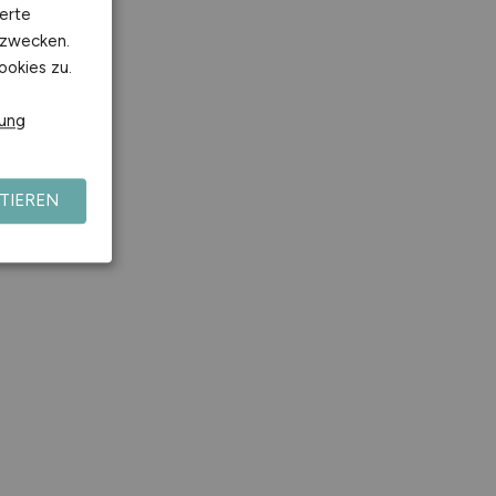
erte
kzwecken.
ookies zu.
rung
TIEREN