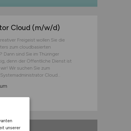
tor Cloud
(m/w/d)
eativer Freigeist wollen Sie die
sters zum cloudbasierten
? Dann sind Sie im Thüringer
, denn der Öffentliche Dienst ist
n wir! Wir suchen Sie zum
Systemadministrator Cloud...
rum
vanten
eit unserer