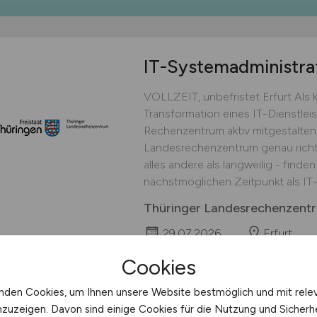
IT-Systemadministra
VOLLZEIT, unbefristet Erfurt Als kr
Transformation eines IT-Dienstlei
Rechenzentrum aktiv mitgestalten
Landesrechenzentrum genau richtig
alles andere als langweilig - finde
nächstmöglichen Zeitpunkt als IT-
Thüringer Landesrechenzent
29.07.2026
Erfurt
Cookies
nden Cookies, um Ihnen unsere Website bestmöglich und mit rele
1
nzuzeigen. Davon sind einige Cookies für die Nutzung und Sicherh