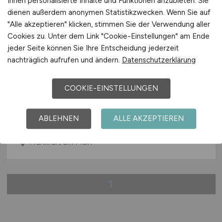
Ihnen personalisierte Inhalte und Funktionen anzubieten. Sie
dienen außerdem anonymen Statistikzwecken. Wenn Sie auf
"Alle akzeptieren" klicken, stimmen Sie der Verwendung aller
Cookies zu. Unter dem Link "Cookie-Einstellungen" am Ende
jeder Seite können Sie Ihre Entscheidung jederzeit
nachträglich aufrufen und ändern.
Datenschutzerklärung
IT-Supporter Level 1
(m/w/d)
COOKIE-EINSTELLUNGEN
Hays
ABLEHNEN
ALLE AKZEPTIEREN
28.06.2026
Frankfurt am Main
1