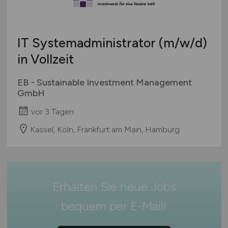
Berufseinstieg / Trainee
Hamburg
Bachelor-/ Master-/ Diplom-Arbeit
Hessen
Studentenjobs / Werkstudenten
IT Systemadministrator
(m/w/d)
Mecklenburg-Vorpommern
Ausbildung / Studium
in Vollzeit
Niedersachsen
Praktikum
Nordrhein-Westfalen
EB - Sustainable Investment Management
Rheinland-Pfalz
GmbH
Saarland
vor 3 Tagen
Sachsen
Kassel, Köln, Frankfurt am Main, Hamburg
Sachsen-Anhalt
Schleswig-Holstein
Thüringen
Deutschlandweit
Erhalten Sie neue Jobs
Österreich
bequem per
E-Mail
!
Schweiz
Europa