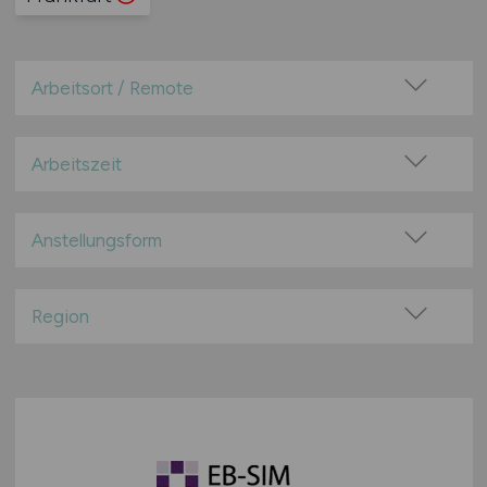
Arbeitsort / Remote
Vor Ort (kein Home-Office)
Home-Office möglich / Hybrid
Arbeitszeit
100% Remote
Vollzeit
Überwiegend Remote (>50%)
Teilzeit
Anstellungsform
Remote aus dem Ausland möglich
Festanstellung
befristete Anstellung
Region
Leitung / Führung
Baden-Württemberg
Geschäftsleitung / Vorstand
Bayern
Projektarbeit / Freelancer
Berlin
Arbeitnehmerüberlassung
Brandenburg
geringfügige Beschäftigung / Minijob
Bremen