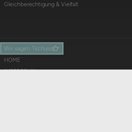
Gleichberechtigung & Vielfalt
Wir sagen Tschüss
HOME
IMPRESSUM
DATENSCHUTZ
COOKIE-EINSTELLUNGEN
AGB
BILDQUELLEN
KI-TRANSPARENZ