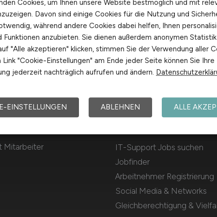
nden Cookies, um Ihnen unsere Website bestmöglich und mit rele
nzuzeigen. Davon sind einige Cookies für die Nutzung und Sicherh
otwendig, während andere Cookies dabei helfen, Ihnen personalisi
nd Funktionen anzubieten. Sie dienen außerdem anonymen Statisti
uf "Alle akzeptieren" klicken, stimmen Sie der Verwendung aller C
Link "Cookie-Einstellungen" am Ende jeder Seite können Sie Ihre
ng jederzeit nachträglich aufrufen und ändern.
Datenschutzerklä
E-EINSTELLUNGEN
ABLEHNEN
ALLE AKZEP
Für Arbeitnehmer
 Mitarbeiter
IT-Support Jobs suchen
Jobfinder
Arbeitnehmer Registrierung
Social Media & Networks
Gleichberechtigung & Vielfal