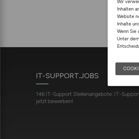
Wir verwe
Inhalten a
Website n
Inhalte u
Wenn Sie a
Unter dem 
Entscheidu
COOKI
IT-SUPPORT.JOBS
146 IT-Support Stellenangebote: IT-Support
jetzt bewerben!