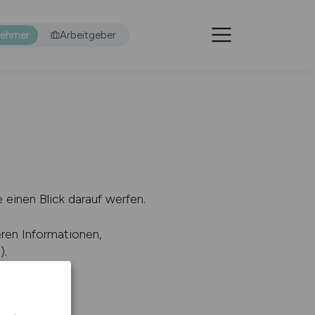
nehmer
Arbeitgeber
 einen Blick darauf werfen.
eren Informationen,
s
).