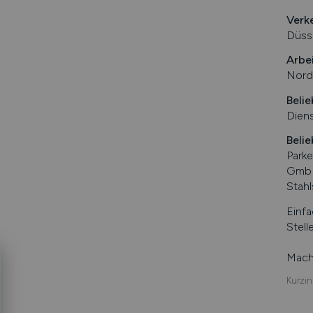
Verk
Düsse
Arbe
Nord
Belie
Diens
Belie
Park
GmbH,
Stah
Einfa
Stell
Mache
Kurzin