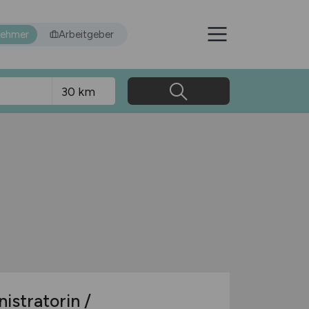
nehmer
Arbeitgeber
t
istratorin /