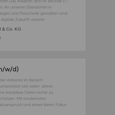
ein Das erwartet dich im Bechtle IT-
n: An unseren Standorten in
Siegen und Meschede gestalten rund
igitale Zukunft unserer...
 & Co. KG
f
m/w/d)
er Anbieter im Bereich
unterstützt seit vielen Jahren
i, komplexe Daten sicher zu
schützen. Mit modernsten
ätsanspruch und einem klaren Fokus