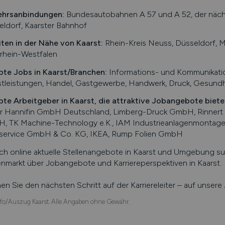
ehrsanbindungen:
Bundesautobahnen A 57 und A 52, der nächste
ldorf, Kaarster Bahnhof
iten in der Nähe von
Kaarst
:
Rhein-Kreis Neuss, Düsseldorf, M
rhein-Westfalen
bte Jobs in
Kaarst
/Branchen
:
Informations- und Kommunikatio
tleistungen, Handel, Gastgewerbe, Handwerk, Druck, Gesundh
bte Arbeitgeber in
Kaarst
, die attraktive Jobangebote biete
er Hannifin GmbH Deutschland, Limberg-Druck GmbH, Rinnert
 TK Machine-Technology e.K., IAM Industrieanlagenmontage G
lservice GmbH & Co. KG, IKEA, Rump Folien GmbH
ch online aktuelle Stellenangebote in
Kaarst
und Umgebung such
enmarkt über Jobangebote und Karriereperspektiven in
Kaarst
.
n Sie den nächsten Schritt auf der Karriereleiter – auf unser
fo/Auszug Kaarst. Alle Angaben ohne Gewähr.