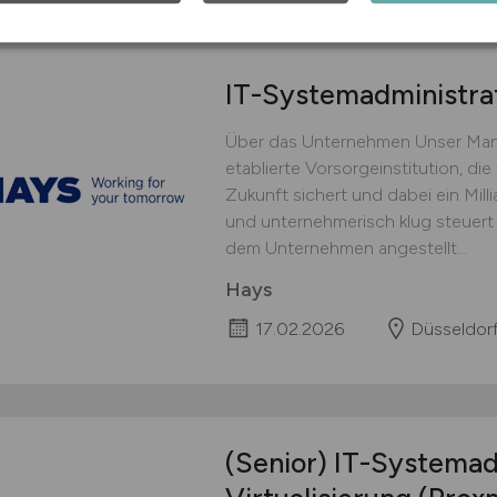
IT-Systemadministra
Über das Unternehmen Unser Mand
etablierte Vorsorgeinstitution, die f
Zukunft sichert und dabei ein Mil
und unternehmerisch klug steuert 
dem Unternehmen angestellt...
Hays
17.02.2026
Düsseldor
(Senior) IT-Systemad