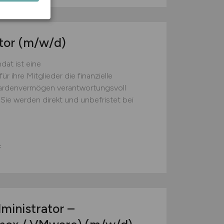
tor
(m/w/d)
at ist eine
ür ihre Mitglieder die finanzielle
liardenvermögen verantwortungsvoll
Sie werden direkt und unbefristet bei
f
ministrator –