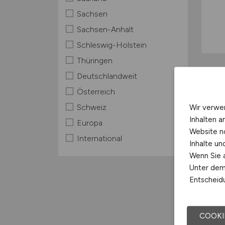
Sachsen
Sachsen-Anhalt
Schleswig-Holstein
Thüringen
Deutschlandweit
Österreich
Schweiz
Wir verwe
Inhalten a
Europa
Website n
International
Inhalte u
Wenn Sie a
Unter dem 
Entscheidu
COOKI