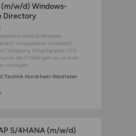
r
(m/w/d)
Windows-
e Directory
)
inistrator (m/w/d) Windows-
Standort: vorzugsweise Düsseldorf,
stet), Vergütung: Entgeltgruppe 11/12
 machen Bei IT.NRW geht es um mehr
en wichtigen...
d Technik Nordrhein-Westfalen
f
 SAP S/4HANA
(m/w/d)