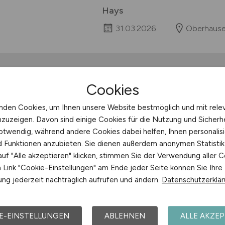
Hays
31.03.2026
Oberhaus
Cookies
IT Systemadministra
nden Cookies, um Ihnen unsere Website bestmöglich und mit rele
Aufgaben Weiterentwicklung, Bet
nzuzeigen. Davon sind einige Cookies für die Nutzung und Sicherh
IT-InfrastrukturAdministration de
otwendig, während andere Cookies dabei helfen, Ihnen personalisi
Umgebungen an mehreren Standor
nd Funktionen anzubieten. Sie dienen außerdem anonymen Statisti
Konzeption und Umsetzung von 
uf "Alle akzeptieren" klicken, stimmen Sie der Verwendung aller C
Virtualisierungslösungen (z.B. auf 
Link "Cookie-Einstellungen" am Ende jeder Seite können Sie Ihre
Proxmox)Netzwerkmanagement, Sy
ng jederzeit nachträglich aufrufen und ändern.
Datenschutzerklä
Hays
24.02.2026
Essen
E-EINSTELLUNGEN
ABLEHNEN
ALLE AKZEP