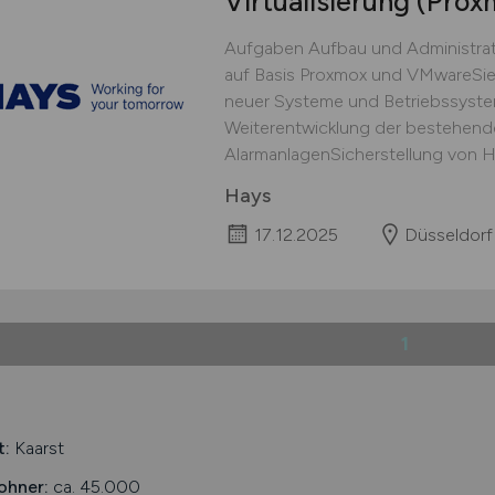
Virtualisierung (Pro
Aufgaben Aufbau und Administration
auf Basis Proxmox und VMwareSie 
neuer Systeme und Betriebssyste
Weiterentwicklung der bestehenden
AlarmanlagenSicherstellung von H
Hays
17.12.2025
Düsseldorf
1
t:
Kaarst
ohner:
ca. 45.000