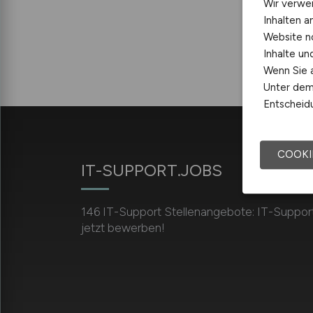
Wir verwe
Inhalten a
Website n
Inhalte u
Wenn Sie a
Unter dem 
Entscheidu
COOKI
IT-SUPPORT.JOBS
146 IT-Support Stellenangebote: IT-Support
jetzt bewerben!