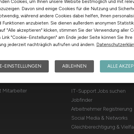
nden Cookies, um Ihnen unsere Website bestmöglich und mit rele
nzuzeigen. Davon sind einige Cookies für die Nutzung und Sicherh
otwendig, während andere Cookies dabei helfen, Ihnen personalisi
nd Funktionen anzubieten. Sie dienen außerdem anonymen Statisti
uf "Alle akzeptieren" klicken, stimmen Sie der Verwendung aller C
Link "Cookie-Einstellungen" am Ende jeder Seite können Sie Ihre
ng jederzeit nachträglich aufrufen und ändern.
Datenschutzerklä
E-EINSTELLUNGEN
ABLEHNEN
ALLE AKZEP
Für Arbeitnehmer
 Mitarbeiter
IT-Support Jobs suchen
Jobfinder
Arbeitnehmer Registrierung
Social Media & Networks
Gleichberechtigung & Vielfal