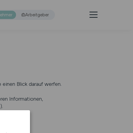
nehmer
Arbeitgeber
 einen Blick darauf werfen.
eren Informationen,
s
).