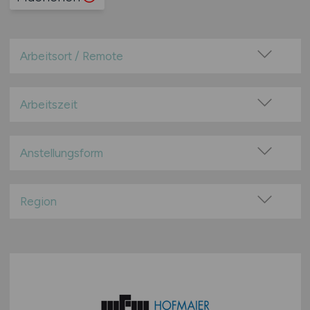
Arbeitsort / Remote
Vor Ort (kein Home-Office)
Home-Office möglich / Hybrid
Arbeitszeit
100% Remote
Vollzeit
Überwiegend Remote (>50%)
Teilzeit
Anstellungsform
Remote aus dem Ausland möglich
Festanstellung
befristete Anstellung
Region
Leitung / Führung
Baden-Württemberg
Geschäftsleitung / Vorstand
Bayern
Projektarbeit / Freelancer
Berlin
Arbeitnehmerüberlassung
Brandenburg
geringfügige Beschäftigung / Minijob
Bremen