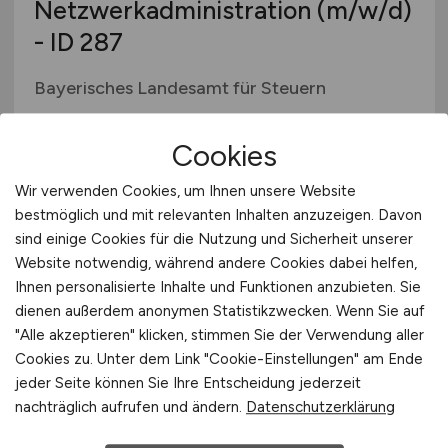
Netzwerkadministration
(m/w/d)
- ID 287
Bayerisches Landesamt für Steuern
29.07.2026
Cookies
Nürnberg, München, Neustadt a. d. Aisch oder
Regensburg
Wir verwenden Cookies, um Ihnen unsere Website
bestmöglich und mit relevanten Inhalten anzuzeigen. Davon
sind einige Cookies für die Nutzung und Sicherheit unserer
Website notwendig, während andere Cookies dabei helfen,
Ihnen personalisierte Inhalte und Funktionen anzubieten. Sie
dienen außerdem anonymen Statistikzwecken. Wenn Sie auf
"Alle akzeptieren" klicken, stimmen Sie der Verwendung aller
Cookies zu. Unter dem Link "Cookie-Einstellungen" am Ende
jeder Seite können Sie Ihre Entscheidung jederzeit
Mitarbeitender IT-Support
nachträglich aufrufen und ändern.
Datenschutzerklärung
(m/w/d)
- ID 285