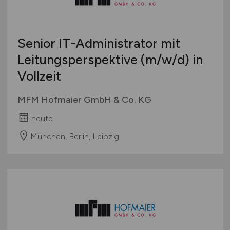
Berufseinstieg / Trainee
Hamburg
Bachelor-/ Master-/ Diplom-Arbeit
Hessen
Studentenjobs / Werkstudenten
Senior IT-Administrator mit
Mecklenburg-Vorpommern
Ausbildung / Studium
Leitungsperspektive
(m/w/d)
in
Niedersachsen
Praktikum
Vollzeit
Nordrhein-Westfalen
Rheinland-Pfalz
MFM Hofmaier GmbH & Co. KG
Saarland
heute
Sachsen
Sachsen-Anhalt
München, Berlin, Leipzig
Schleswig-Holstein
Thüringen
Deutschlandweit
Österreich
Schweiz
Europa