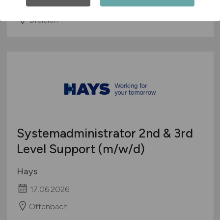
vor 6 Tagen
Dreieich
Systemadministrator 2nd & 3rd
Level Support
(m/w/d)
Hays
17.06.2026
Offenbach