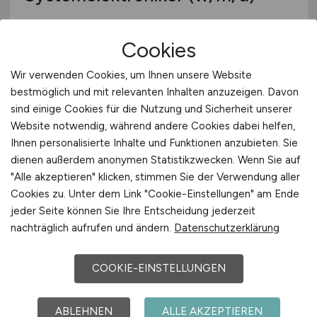
Stadt Mörfelden-Walldorf
Cookies
vor 6 Tagen
Wir verwenden Cookies, um Ihnen unsere Website
Mörfelden-Walldorf
bestmöglich und mit relevanten Inhalten anzuzeigen. Davon
sind einige Cookies für die Nutzung und Sicherheit unserer
Website notwendig, während andere Cookies dabei helfen,
Ihnen personalisierte Inhalte und Funktionen anzubieten. Sie
dienen außerdem anonymen Statistikzwecken. Wenn Sie auf
"Alle akzeptieren" klicken, stimmen Sie der Verwendung aller
Cookies zu. Unter dem Link "Cookie-Einstellungen" am Ende
jeder Seite können Sie Ihre Entscheidung jederzeit
nachträglich aufrufen und ändern.
Datenschutzerklärung
Teamleiter im Bereich Kunden-
IT-Support
(m/w/d)
COOKIE-EINSTELLUNGEN
FORMAT Software Service GmbH
ABLEHNEN
ALLE AKZEPTIEREN