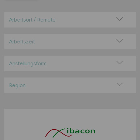
Arbeitsort / Remote
Vor Ort (kein Home-Office)
Home-Office möglich / Hybrid
Arbeitszeit
100% Remote
Vollzeit
Überwiegend Remote (>50%)
Teilzeit
Anstellungsform
Remote aus dem Ausland möglich
Festanstellung
befristete Anstellung
Region
Leitung / Führung
Baden-Württemberg
Geschäftsleitung / Vorstand
Bayern
Projektarbeit / Freelancer
Berlin
Arbeitnehmerüberlassung
Brandenburg
geringfügige Beschäftigung / Minijob
Bremen
Berufseinstieg / Trainee