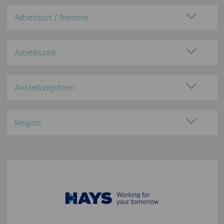
Arbeitsort / Remote
Vor Ort (kein Home-Office)
Home-Office möglich / Hybrid
Arbeitszeit
100% Remote
Vollzeit
Überwiegend Remote (>50%)
Teilzeit
Anstellungsform
Remote aus dem Ausland möglich
Festanstellung
befristete Anstellung
Region
Leitung / Führung
Baden-Württemberg
Geschäftsleitung / Vorstand
Bayern
Projektarbeit / Freelancer
Berlin
Arbeitnehmerüberlassung
Brandenburg
geringfügige Beschäftigung / Minijob
Bremen
Berufseinstieg / Trainee
Hamburg
Bachelor-/ Master-/ Diplom-Arbeit