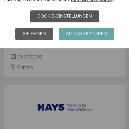
COOKIE-EINSTELLUNGEN
IT Systemadministrator
(m/w/d)
ABLEHNEN
ALLE AKZEPTIEREN
Hays
06.07.2026
Grimma