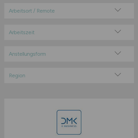
Arbeitsort / Remote
Vor Ort (kein Home-Office)
Home-Office möglich / Hybrid
Arbeitszeit
100% Remote
Vollzeit
Überwiegend Remote (>50%)
Teilzeit
Anstellungsform
Remote aus dem Ausland möglich
Festanstellung
befristete Anstellung
Region
Leitung / Führung
Baden-Württemberg
Geschäftsleitung / Vorstand
Bayern
Projektarbeit / Freelancer
Berlin
Arbeitnehmerüberlassung
Brandenburg
geringfügige Beschäftigung / Minijob
Bremen
Berufseinstieg / Trainee
Hamburg
Bachelor-/ Master-/ Diplom-Arbeit