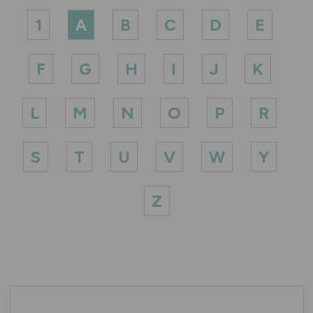
1
A
B
C
D
E
F
G
H
I
J
K
L
M
N
O
P
R
S
T
U
V
W
Y
Z