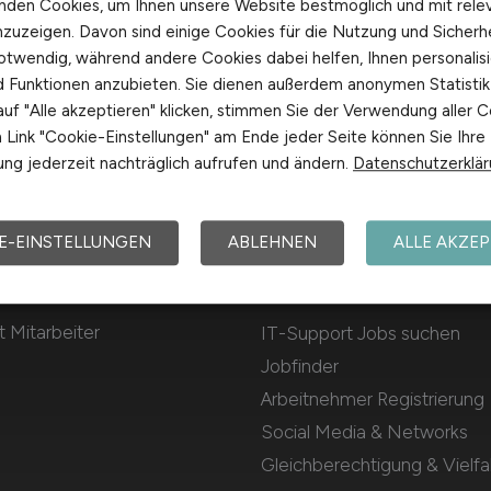
nden Cookies, um Ihnen unsere Website bestmöglich und mit rele
nzuzeigen. Davon sind einige Cookies für die Nutzung und Sicherh
otwendig, während andere Cookies dabei helfen, Ihnen personalisi
nd Funktionen anzubieten. Sie dienen außerdem anonymen Statisti
uf "Alle akzeptieren" klicken, stimmen Sie der Verwendung aller C
Link "Cookie-Einstellungen" am Ende jeder Seite können Sie Ihre
ng jederzeit nachträglich aufrufen und ändern.
Datenschutzerklä
E-EINSTELLUNGEN
ABLEHNEN
ALLE AKZEP
Für Arbeitnehmer
 Mitarbeiter
IT-Support Jobs suchen
Jobfinder
Arbeitnehmer Registrierung
Social Media & Networks
Gleichberechtigung & Vielfal