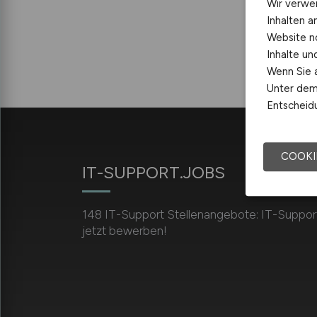
Wir verwe
Inhalten a
Website n
Inhalte u
Wenn Sie a
Unter dem 
Entscheidu
COOKI
IT-SUPPORT.JOBS
148 IT-Support Stellenangebote: IT-Support
jetzt bewerben!