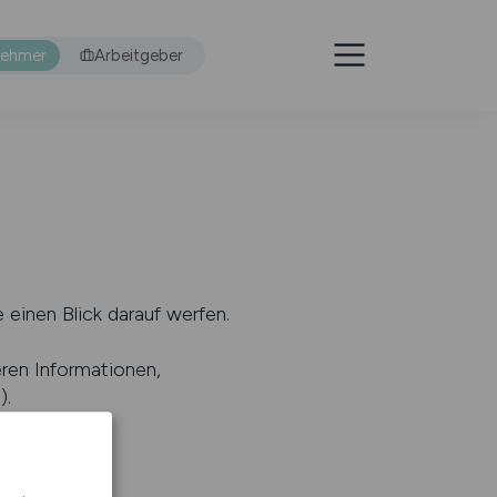
nehmer
Arbeitgeber
 einen Blick darauf werfen.
eren Informationen,
s
).