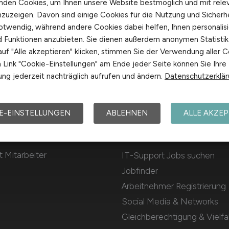
nden Cookies, um Ihnen unsere Website bestmöglich und mit rele
nzuzeigen. Davon sind einige Cookies für die Nutzung und Sicherh
otwendig, während andere Cookies dabei helfen, Ihnen personalisi
nd Funktionen anzubieten. Sie dienen außerdem anonymen Statisti
uf "Alle akzeptieren" klicken, stimmen Sie der Verwendung aller C
Link "Cookie-Einstellungen" am Ende jeder Seite können Sie Ihre
ng jederzeit nachträglich aufrufen und ändern.
Datenschutzerklä
E-EINSTELLUNGEN
ABLEHNEN
ALLE AKZEP
Für Arbeitnehmer
 Mitarbeiter
IT-Support Jobs suchen
Jobfinder
Arbeitnehmer Registrierung
Social Media & Networks
Gleichberechtigung & Vielfal