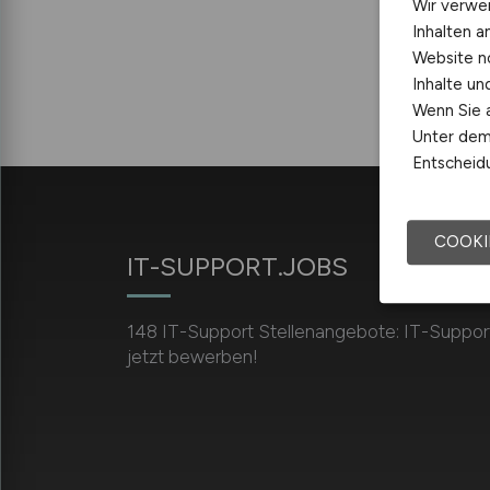
Wir verwe
Inhalten a
Website n
Inhalte u
Wenn Sie a
Unter dem 
Entscheidu
COOKI
IT-SUPPORT.JOBS
148 IT-Support Stellenangebote: IT-Support
jetzt bewerben!