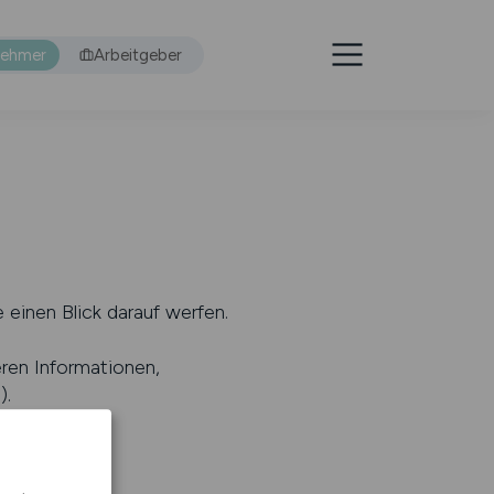
nehmer
Arbeitgeber
 einen Blick darauf werfen.
eren Informationen,
s
).