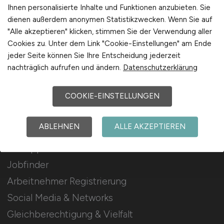
Stellenanzeigen schalten
Ihnen personalisierte Inhalte und Funktionen anzubieten. Sie
dienen außerdem anonymen Statistikzwecken. Wenn Sie auf
Mediadaten & Konditionen
"Alle akzeptieren" klicken, stimmen Sie der Verwendung aller
Arbeitgeber Seite
Cookies zu. Unter dem Link "Cookie-Einstellungen" am Ende
jeder Seite können Sie Ihre Entscheidung jederzeit
Arbeitgeber Kontakt
nachträglich aufrufen und ändern.
Datenschutzerklärung
Karrierenetzwerk
COOKIE-EINSTELLUNGEN
Für Arbeitnehmer
ABLEHNEN
ALLE AKZEPTIEREN
IT-Support Jobs suchen
Jobfinder
Arbeitnehmer Registrierung
Social Media & Networks
Gleichberechtigung & Vielfalt