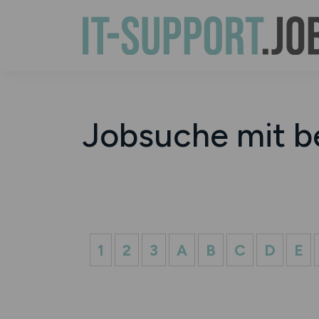
Jobsuche mit b
1
2
3
A
B
C
D
E