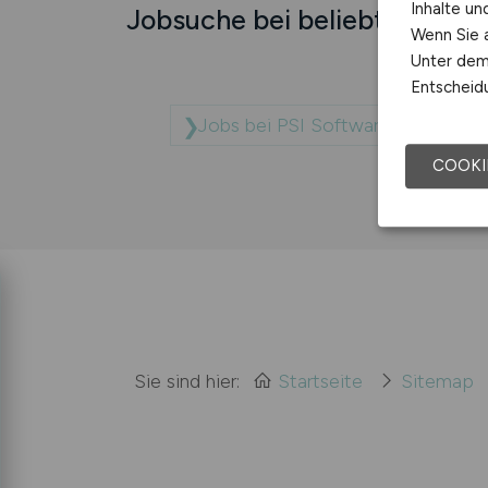
Inhalte u
Jobsuche bei beliebten Unt
Wenn Sie a
Unter dem 
Entscheidu
Jobs bei PSI Software SE Grid 
COOKI
Sie sind hier:
Startseite
Sitemap