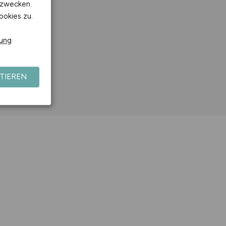
kzwecken.
ookies zu.
rung
TIEREN