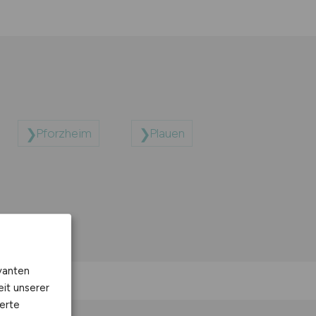
Pforzheim
Plauen
vanten
eit unserer
erte