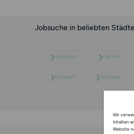
Jobsuche in beliebten Städt
Paderborn
Parchim
Potsdam
Pritzwalk
Wir verwe
Inhalten a
Website n