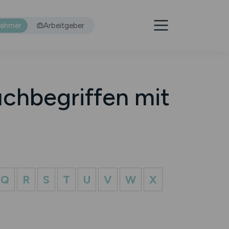
nehmer
Arbeitgeber
chbegriffen mit
Q
R
S
T
U
V
W
X