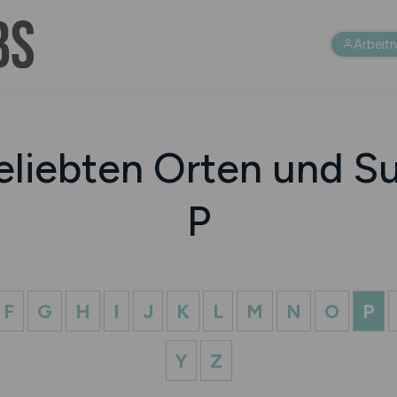
Arbeit
eliebten Orten und Su
P
F
G
H
I
J
K
L
M
N
O
P
Y
Z