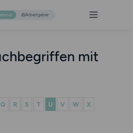
nehmer
Arbeitgeber
chbegriffen mit
Q
R
S
T
U
V
W
X