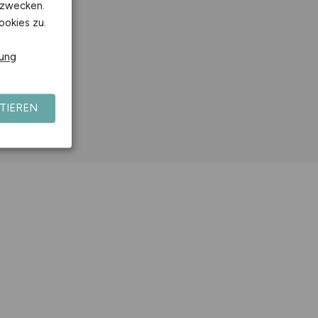
kzwecken.
ookies zu.
rung
TIEREN