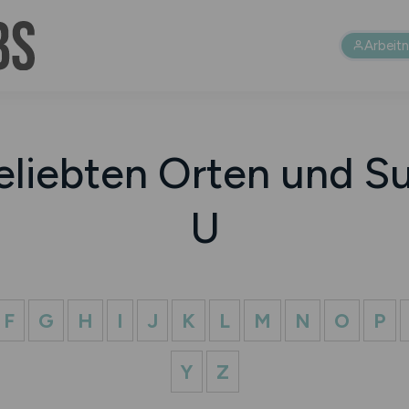
Arbeit
eliebten Orten und Su
U
F
G
H
I
J
K
L
M
N
O
P
Y
Z