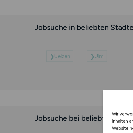
Jobsuche in beliebten Städt
Uelzen
Ulm
Wir verwe
Jobsuche bei beliebten Unt
Inhalten a
Website n