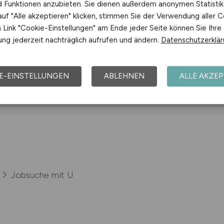
nd Funktionen anzubieten. Sie dienen außerdem anonymen Statisti
uf "Alle akzeptieren" klicken, stimmen Sie der Verwendung aller C
bH
Jobs bei Universität der Künste Berlin
Link "Cookie-Einstellungen" am Ende jeder Seite können Sie Ihre
ng jederzeit nachträglich aufrufen und ändern.
Datenschutzerklä
amburg-Eppendorf
E-EINSTELLUNGEN
ABLEHNEN
ALLE AKZEP
Jobsuche mit U