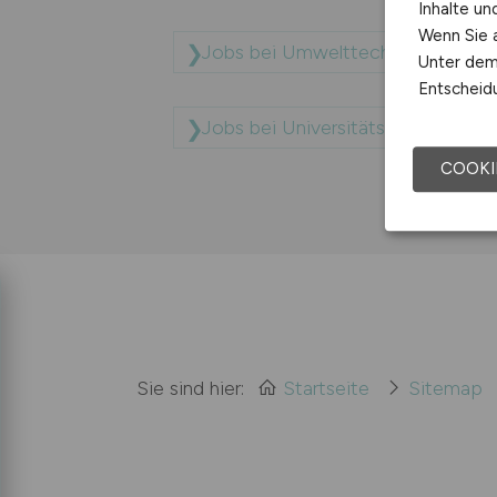
Inhalte u
Wenn Sie a
Jobs bei Umwelttechnik BW Gm
Unter dem 
Entscheidu
Jobs bei Universitätsklinikum H
COOKI
Sie sind hier:
Startseite
Sitemap