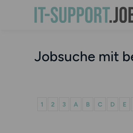
Jobsuche mit b
1
2
3
A
B
C
D
E